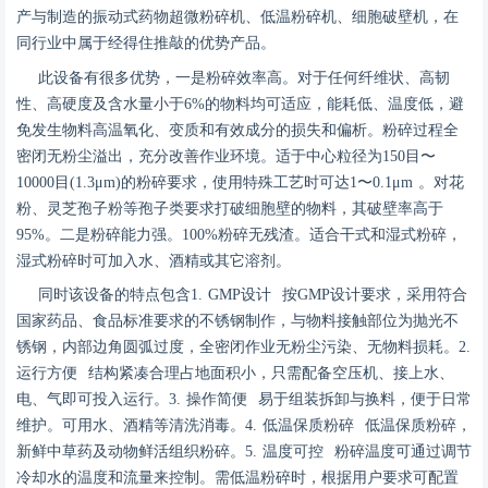
产与制造的振动式药物超微粉碎机、低温粉碎机、细胞破壁机，在
同行业中属于经得住推敲的优势产品。
此设备有很多优势，
一是粉碎效率高。对于任何纤维状、高韧
性、高硬度及含水量小于
6%的物料均可适应，能耗低、温度低，避
免发生物料高温氧化、变质和有效成分的损失和偏析。粉碎过程全
密闭无粉尘溢出，充分改善作业环境。适于中心粒径为150目〜
10000目(1.3μm)的粉碎要求，使用特殊工艺时可达1〜0.1μm 。对花
粉、灵芝孢子粉等孢子类要求打破细胞壁的物料，其破壁率高于
95%。
二是粉碎能力强。
100%粉碎无残渣。适合干式和湿式粉碎，
湿式粉碎时可加入水、酒精或其它溶剂。
同时该设备的特点包含
1. GMP设计 按GMP设计要求，采用符合
国家药品、食品标准要求的不锈钢制作，与物料接触部位为抛光不
锈钢，内部边角圆弧过度，全密闭作业无粉尘污染、无物料损耗。
2.
运行方便 结构紧凑合理占地面积小，只需配备空压机、接上水、
电、气即可投入运行。
3. 操作简便 易于组装拆卸与换料，便于日常
维护。可用水、酒精等清洗消毒。
4. 低温保质粉碎 低温保质粉碎，
新鲜中草药及动物鲜活组织粉碎。
5. 温度可控 粉碎温度可通过调节
冷却水的温度和流量来控制。需低温粉碎时，根据用户要求可配置