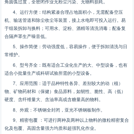
角圆弧过度，全密闭作业无粉尘污染、无物料损耗。
4、运行方便：结构紧凑合理占地面积小，无需配备空压
机、输送管道和除尘收尘等装置，接上水电即可投入运行。易
于组装拆卸与换料；可用水、淀粉、酒精等清洗消毒；配备复
合隔声罩生产噪音低。
5、操作简便：劳动强度低，容易操作，便于拆卸清洗与日
常维护。
6、型号齐全：既有适合工业化生产的大、中型设备，也有
适合小批量生产或科研试验所需的小型设备。
7、应用范围：适于品种特性各异、差别较大的动（植）
物、矿物药材和（保健）食品原料，如韧性、脆性、高（低）
硬度、含纤维量大、含油率高或含糖量高的物料。
8、外观：不锈钢全封闭，亚光不锈钢板制作。
9、精密包覆 ：可进行两种及两种以上物料的微粒精密复合
化及包覆、高固含量强力均质和超强乳化作业。